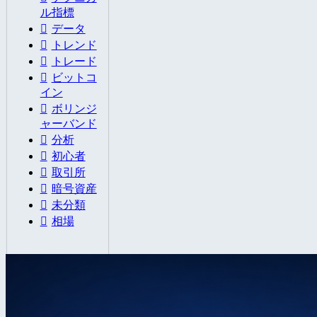
ル指標
データ
トレンド
トレード
ビットコ
イン
ボリンジ
ャーバンド
分析
初心者
取引所
暗号資産
未分類
相場