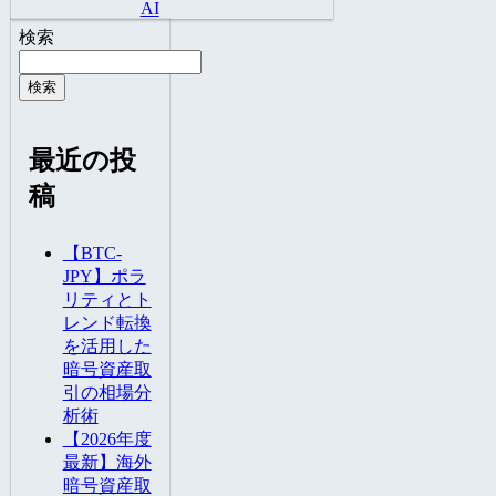
AI
検索
検索
最近の投
稿
【BTC-
JPY】ポラ
リティとト
レンド転換
を活用した
暗号資産取
引の相場分
析術
【2026年度
最新】海外
暗号資産取