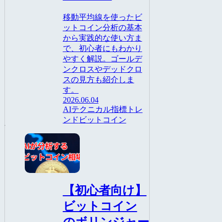
移動平均線を使ったビ
ットコイン分析の基本
から実践的な使い方ま
で、初心者にもわかり
やすく解説。ゴールデ
ンクロスやデッドクロ
スの見方も紹介しま
す。
2026.06.04
AI
テクニカル指標
トレ
ンド
ビットコイン
トレード
【初心者向け】
ビットコイン