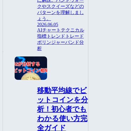
に解説。バンドウォー
クやスクイーズなどの
パターンを理解しまし
ょう。
2026.06.05
AI
チャート
テクニカル
指標
トレンド
トレード
ボリンジャーバンド
分
析
AI
移動平均線でビ
ットコインを分
析！初心者でも
わかる使い方完
全ガイド