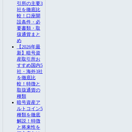
引所の主要3
社を徹底比
較！口座開
設条件・必
要書類・取
扱通貨まと
め
【2026年最
新】暗号資
産取引所お
すすめ国内5
社・海外3社
を徹底比
較！特徴と
取扱通貨の
種類
暗号資産ア
ルトコイン5
種類を徹底
解説！特徴
と将来性を