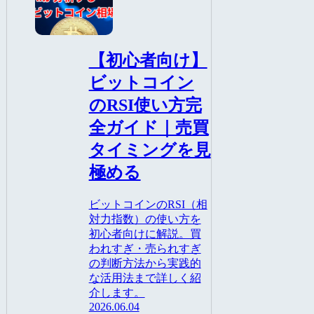
AI
【初心者向け】
ビットコイン
のRSI使い方完
全ガイド｜売買
タイミングを見
極める
ビットコインのRSI（相
対力指数）の使い方を
初心者向けに解説。買
われすぎ・売られすぎ
の判断方法から実践的
な活用法まで詳しく紹
介します。
2026.06.04