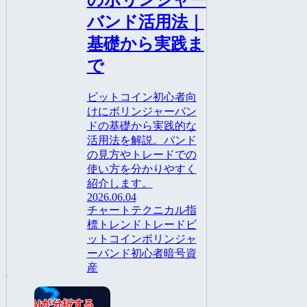
のボリンジャー
バンド活用法｜
基礎から実践ま
で
ビットコイン初心者向
けにボリンジャーバン
ドの基礎から実践的な
活用法を解説。バンド
の見方やトレードでの
使い方を分かりやすく
紹介します。
2026.06.04
チャート
テクニカル指
標
トレンド
トレード
ビ
ットコイン
ボリンジャ
ーバンド
初心者
暗号資
産