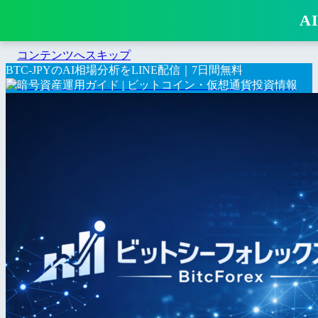
A
コンテンツへスキップ
BTC-JPYのAI相場分析をLINE配信｜7日間無料