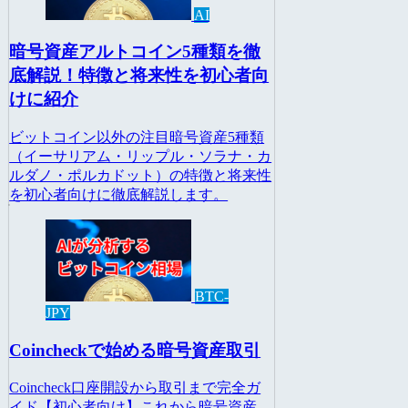
AI
暗号資産アルトコイン5種類を徹
底解説！特徴と将来性を初心者向
けに紹介
ビットコイン以外の注目暗号資産5種類
（イーサリアム・リップル・ソラナ・カ
ルダノ・ポルカドット）の特徴と将来性
を初心者向けに徹底解説します。
BTC-
JPY
Coincheckで始める暗号資産取引
Coincheck口座開設から取引まで完全ガ
イド【初心者向け】これから暗号資産