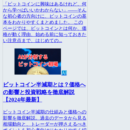
「ビットコインに興味はあるけれど、何
から学べばいいかわからない」――そん
な初心者の方向けに、ビットコインの基
本をわかりやすくまとめました。 この
ページでは、ビットコインとは何か、価
格が動く理由、始める前に知っておきた
い注意点まで、はじめての...
AI
ビットコイン半減期とは？価格へ
の影響と投資戦略を徹底解説
【2024年最新】
ビットコイン半減期の仕組みと価格への
影響を徹底解説。過去のデータから見る
相場動向と、トレーダーが押さえるべき