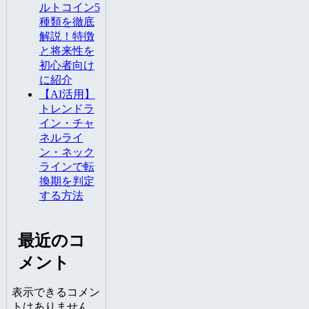
ルトコイン5
種類を徹底
解説！特徴
と将来性を
初心者向け
に紹介
【AI活用】
トレンドラ
イン・チャ
ネルライ
ン・ネック
ラインで転
換期を判定
する方法
最近のコ
メント
表示できるコメン
トはありません。