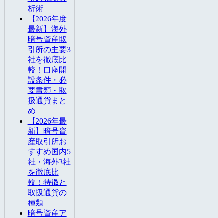
析術
【2026年度
最新】海外
暗号資産取
引所の主要3
社を徹底比
較！口座開
設条件・必
要書類・取
扱通貨まと
め
【2026年最
新】暗号資
産取引所お
すすめ国内5
社・海外3社
を徹底比
較！特徴と
取扱通貨の
種類
暗号資産ア