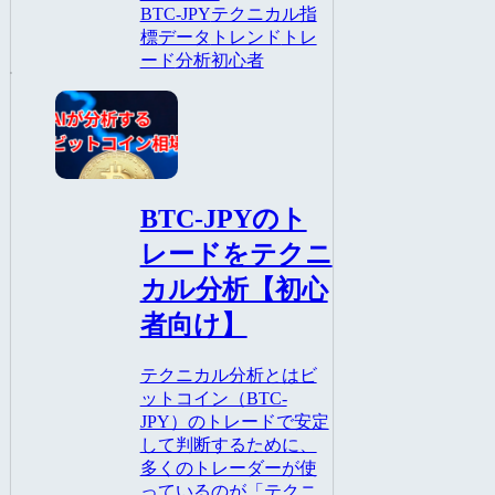
BTC-JPY
テクニカル指
標
データ
トレンド
トレ
ード
分析
初心者
BTC-JPY
BTC-JPYのト
レードをテクニ
カル分析【初心
者向け】
テクニカル分析とはビ
ットコイン（BTC-
JPY）のトレードで安定
して判断するために、
多くのトレーダーが使
っているのが「テクニ