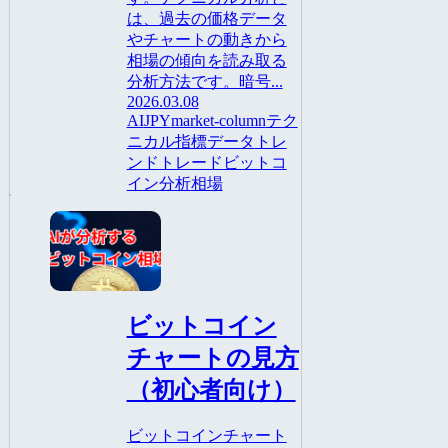
は、過去の価格データ
やチャートの動きから
相場の傾向を読み取る
分析方法です。暗号...
2026.03.08
AI
JPY
market-column
テク
ニカル指標
データ
トレ
ンド
トレード
ビットコ
イン
分析
相場
AI
ビットコイン
チャートの見方
（初心者向け）
ビットコインチャート