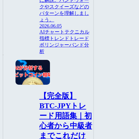
に解説。バンドウォー
クやスクイーズなどの
パターンを理解しまし
ょう。
2026.06.05
AI
チャート
テクニカル
指標
トレンド
トレード
ボリンジャーバンド
分
析
トレード
【完全版】
BTC-JPYトレ
ード用語集｜初
心者から中級者
までこれだけ