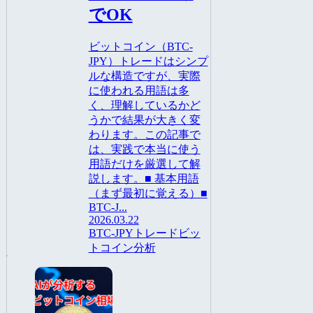
でOK
ビットコイン（BTC-
JPY）トレードはシンプ
ルな構造ですが、実際
に使われる用語は多
く、理解しているかど
うかで結果が大きく変
わります。この記事で
は、実践で本当に使う
用語だけを厳選して解
説します。■ 基本用語
（まず最初に覚える）■
BTC-J...
2026.03.22
BTC-JPY
トレード
ビッ
トコイン
分析