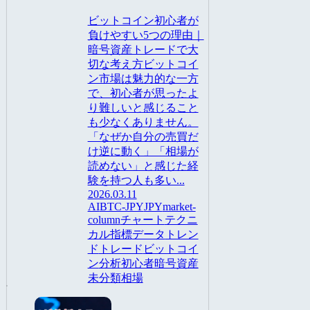
ビットコイン初心者が
負けやすい5つの理由｜
暗号資産トレードで大
切な考え方ビットコイ
ン市場は魅力的な一方
で、初心者が思ったよ
り難しいと感じること
も少なくありません。
「なぜか自分の売買だ
け逆に動く」「相場が
読めない」と感じた経
験を持つ人も多い...
2026.03.11
AI
BTC-JPY
JPY
market-
column
チャート
テクニ
カル指標
データ
トレン
ド
トレード
ビットコイ
ン
分析
初心者
暗号資産
未分類
相場