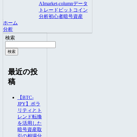
AI
market-column
データ
トレード
ビットコイン
分析
初心者
暗号資産
ホーム
分析
検索
検索
最近の投
稿
【BTC-
JPY】ポラ
リティとト
レンド転換
を活用した
暗号資産取
引の相場分