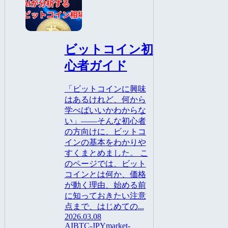
ビットコイン
ビットコイン初
心者ガイド
「ビットコインに興味
はあるけれど、何から
学べばいいかわからな
い」――そんな初心者
の方向けに、ビットコ
インの基本をわかりや
すくまとめました。 こ
のページでは、ビット
コインとは何か、価格
が動く理由、始める前
に知っておきたい注意
点まで、はじめての...
2026.03.08
AI
BTC-JPY
market-