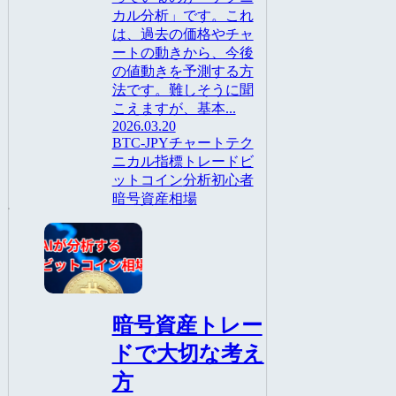
カル分析」です。これ
は、過去の価格やチャ
ートの動きから、今後
の値動きを予測する方
法です。難しそうに聞
こえますが、基本...
2026.03.20
BTC-JPY
チャート
テク
ニカル指標
トレード
ビ
ットコイン
分析
初心者
暗号資産
相場
AI
暗号資産トレー
ドで大切な考え
方