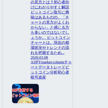
の見方とは？初心者向
けにわかりやすく解説
ビットコイン取引に興
味はあるものの、「チ
ャートの見方がよくわ
からない」と感じる方
も多いのではないでし
ょうか。 ビットコイン
チャートは、現在の相
場状況やトレンドの流
れを把握するため...
2026.03.08
AI
JPY
market-column
チャ
ート
データ
トレード
ビ
ットコイン
分析
初心者
暗号資産
AI