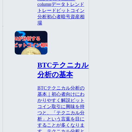
column
データ
トレンド
トレード
ビットコイン
分析
初心者
暗号資産
相
場
AI
BTCテクニカル
分析の基本
BTCテクニカル分析の
基本｜初心者向けにわ
かりやすく解説ビット
コイン取引に興味を持
つと、「テクニカル分
析」という言葉を目に
することが多くなりま
す。テクニカル分析と