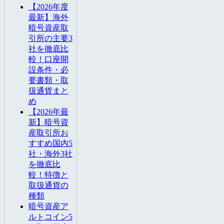
【2026年度
最新】海外
暗号資産取
引所の主要3
社を徹底比
較！口座開
設条件・必
要書類・取
扱通貨まと
め
【2026年最
新】暗号資
産取引所お
すすめ国内5
社・海外3社
を徹底比
較！特徴と
取扱通貨の
種類
暗号資産ア
ルトコイン5