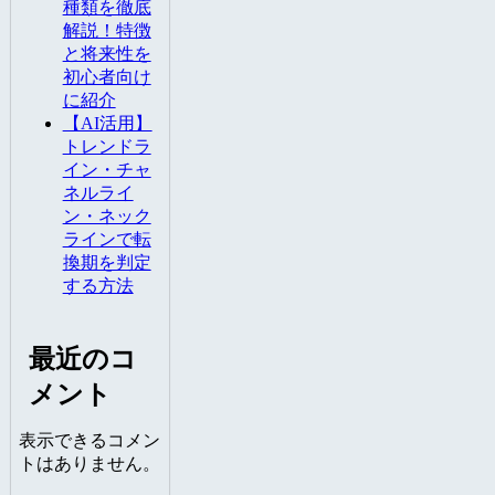
種類を徹底
解説！特徴
と将来性を
初心者向け
に紹介
【AI活用】
トレンドラ
イン・チャ
ネルライ
ン・ネック
ラインで転
換期を判定
する方法
最近のコ
メント
表示できるコメン
トはありません。