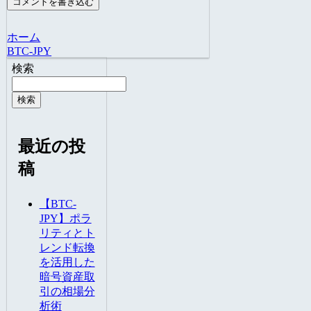
コメントを書き込む
ホーム
BTC-JPY
検索
検索
最近の投
稿
【BTC-
JPY】ポラ
リティとト
レンド転換
を活用した
暗号資産取
引の相場分
析術